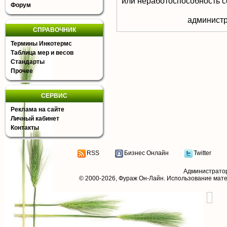
или неработоспособность с
Форум
aдминистр
СПРАВОЧНИК
Термины Инкотермс
Таблица мер и весов
Стандарты
Прочее
СЕРВИС
Реклама на сайте
Личный кабинет
Контакты
RSS
Бизнес Онлайн
Twitter
Администрато
© 2000-2026,
Фураж Он-Лайн
. Использование мат