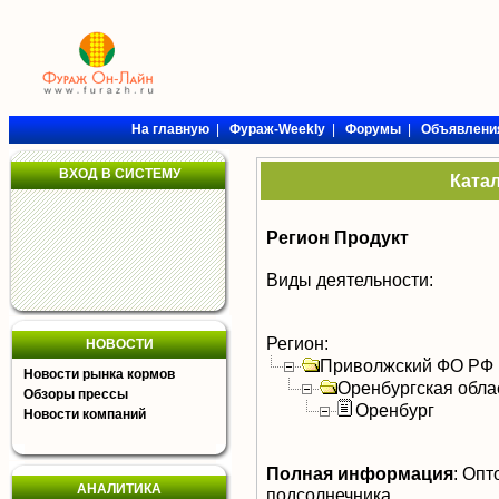
На главную
|
Фураж-Weekly
|
Форумы
|
Объявлени
ВХОД В СИСТЕМУ
Ката
Регион Продукт
Виды деятельности:
Регион:
НОВОСТИ
Приволжский ФО РФ
Новости рынка кормов
Оренбургская обла
Обзоры прессы
Оренбург
Новости компаний
Полная информация
:
Опто
АНАЛИТИКА
подсолнечника