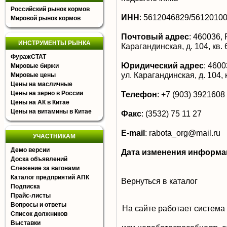
Российский рынок кормов
ИНН
:
5612046829/5612010
Мировой рынок кормов
Почтовый адрес
:
460036, Р
ИНСТРУМЕНТЫ РЫНКА
Карагандинская, д. 104, кв. 
ФуражСТАТ
Юридический адрес
:
46003
Мировые биржи
ул. Карагандинская, д. 104, 
Мировые цены
Цены на масличные
Цены на зерно в России
Телефон
:
+7 (903) 3921608
Цены на АК в Китае
Цены на витамины в Китае
Факс
:
(3532) 75 11 27
E-mail
:
rabota_org@mail.ru
УЧАСТНИКАМ
Демо версии
Дата изменения информа
Доска объявлений
Слежение за вагонами
Каталог предприятий АПК
Вернуться в каталог
Подписка
Прайс-листы
Вопросы и ответы
На сайте работает система
Список должников
Выставки