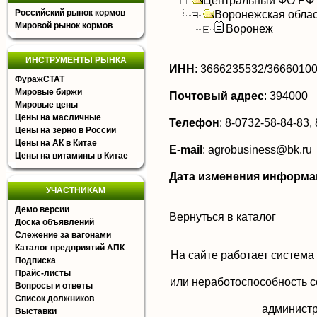
Центральный ФО РФ
Российский рынок кормов
Воронежская облас
Мировой рынок кормов
Воронеж
ИНСТРУМЕНТЫ РЫНКА
ИНН
:
3666235532/3666010
ФуражСТАТ
Мировые биржи
Почтовый адрес
:
394000
Мировые цены
Цены на масличные
Телефон
:
8-0732-58-84-83, 
Цены на зерно в России
Цены на АК в Китае
E-mail
:
agrobusiness@bk.ru
Цены на витамины в Китае
Дата изменения информа
УЧАСТНИКАМ
Демо версии
Вернуться в каталог
Доска объявлений
Слежение за вагонами
Каталог предприятий АПК
На сайте работает система
Подписка
Прайс-листы
или неработоспособность с
Вопросы и ответы
Список должников
aдминистр
Выставки