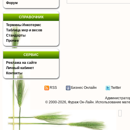
Форум
СПРАВОЧНИК
Термины Инкотермс
Таблица мер и весов
Стандарты
Прочее
СЕРВИС
Реклама на сайте
Личный кабинет
Контакты
RSS
Бизнес Онлайн
Twitter
Администрато
© 2000-2026,
Фураж Он-Лайн
. Использование мат