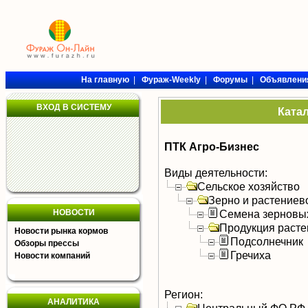
На главную
|
Фураж-Weekly
|
Форумы
|
Объявлени
ВХОД В СИСТЕМУ
Ката
ПТК Агро-Бизнес
Виды деятельности:
Сельское хозяйство
Зерно и растениев
НОВОСТИ
Семена зерновых
Продукция расте
Новости рынка кормов
Подсолнечник
Обзоры прессы
Гречиха
Новости компаний
Регион:
АНАЛИТИКА