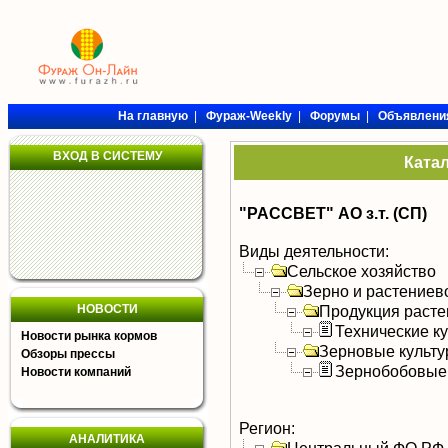
На главную
|
Фураж-Weekly
|
Форумы
|
Объявлени
ВХОД В СИСТЕМУ
Ката
"РАССВЕТ" АО з.т. (СП)
Виды деятельности:
Сельское хозяйство
Зерно и растениев
НОВОСТИ
Продукция расте
Технические к
Новости рынка кормов
Зерновые культ
Обзоры прессы
Зернобобовые
Новости компаний
Регион:
АНАЛИТИКА