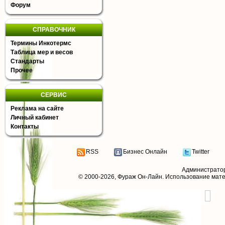
Форум
СПРАВОЧНИК
Термины Инкотермс
Таблица мер и весов
Стандарты
Прочее
СЕРВИС
Реклама на сайте
Личный кабинет
Контакты
RSS
Бизнес Онлайн
Twitter
Администрато
© 2000-2026,
Фураж Он-Лайн
. Использование мат