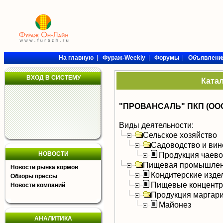
На главную
|
Фураж-Weekly
|
Форумы
|
Объявлени
ВХОД В СИСТЕМУ
Ката
"ПРОВАНСАЛЬ" ПКП (ОО
Виды деятельности:
Сельское хозяйство
Садоводство и вин
НОВОСТИ
Продукция чаево
Пищевая промышлен
Новости рынка кормов
Кондитерские изде
Обзоры прессы
Пищевые концентра
Новости компаний
Продукция маргар
Майонез
АНАЛИТИКА