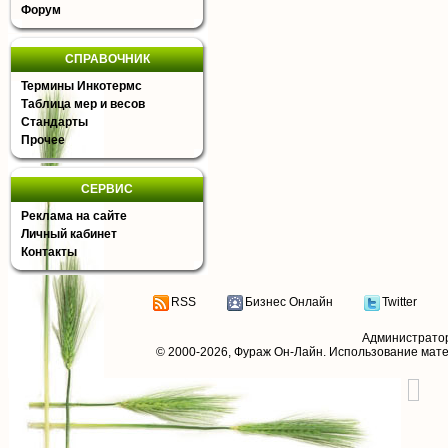
Форум
СПРАВОЧНИК
Термины Инкотермс
Таблица мер и весов
Стандарты
Прочее
СЕРВИС
Реклама на сайте
Личный кабинет
Контакты
RSS
Бизнес Онлайн
Twitter
Администрато
© 2000-2026,
Фураж Он-Лайн
. Использование мат