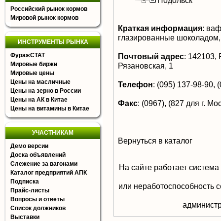
Подольск
Российский рынок кормов
Мировой рынок кормов
Краткая информация
:
вафл
глазированные шоколадом,
ИНСТРУМЕНТЫ РЫНКА
ФуражСТАТ
Почтовый адрес
:
142103, Р
Мировые биржи
Рязановская, 1
Мировые цены
Цены на масличные
Телефон
:
(095) 137-98-90, (
Цены на зерно в России
Цены на АК в Китае
Факс
:
(0967), (827 для г. Мо
Цены на витамины в Китае
УЧАСТНИКАМ
Вернуться в каталог
Демо версии
Доска объявлений
Слежение за вагонами
На сайте работает система
Каталог предприятий АПК
Подписка
или неработоспособность с
Прайс-листы
Вопросы и ответы
aдминистр
Список должников
Выставки