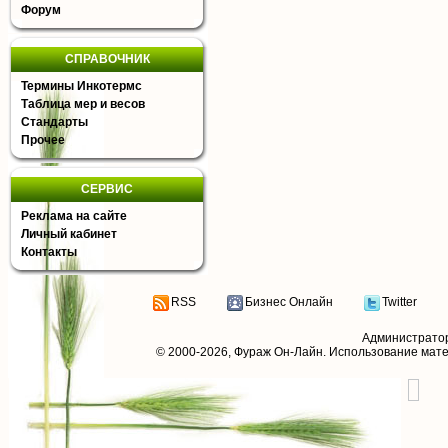
Форум
СПРАВОЧНИК
Термины Инкотермс
Таблица мер и весов
Стандарты
Прочее
СЕРВИС
Реклама на сайте
Личный кабинет
Контакты
RSS
Бизнес Онлайн
Twitter
Администрато
© 2000-2026,
Фураж Он-Лайн
. Использование мат