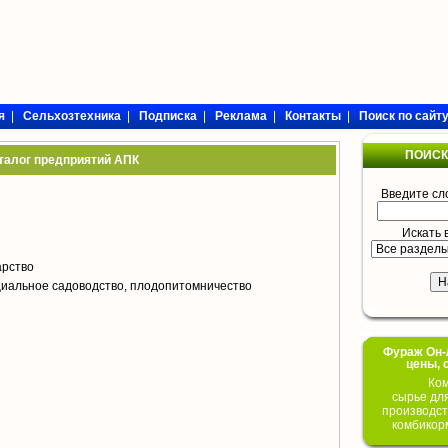
я
|
Сельхозтехника
|
Подписка
|
Реклама
|
Контакты
|
Поиск по сайт
ПОИСК
талог предприятий АПК
Введите сл
Искать 
арство
циальное садоводство, плодопитомничество
Фураж Он-Л
цены, 
Ком
сырье дл
производст
комбикор