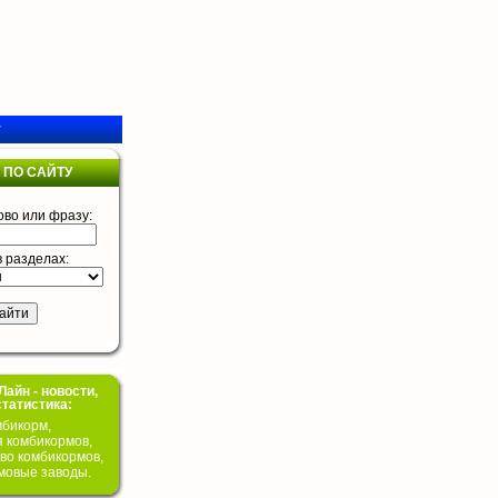
у
 ПО САЙТУ
ово или фразу:
в разделах:
айн - новости,
статистика:
бикорм,
я комбикормов,
во комбикормов,
мовые заводы.