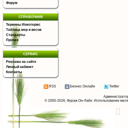
Форум
СПРАВОЧНИК
Термины Инкотермс
Таблица мер и весов
Стандарты
Прочее
СЕРВИС
Реклама на сайте
Личный кабинет
Контакты
RSS
Бизнес Онлайн
Twitter
Администрато
© 2000-2026,
Фураж Он-Лайн
. Использование мат