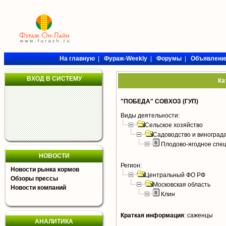
На главную
|
Фураж-Weekly
|
Форумы
|
Объявлени
ВХОД В СИСТЕМУ
Ка
"ПОБЕДА" СОВХОЗ (ГУП)
Виды деятельности:
Сельское хозяйство
Садоводство и виноград
Плодово-ягодное спе
НОВОСТИ
Регион:
Новости рынка кормов
Центральный ФО РФ
Обзоры прессы
Московская область
Новости компаний
Клин
Краткая информация
:
саженцы
АНАЛИТИКА