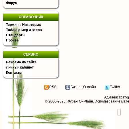
Форум
СПРАВОЧНИК
Термины Инкотермс
Таблица мер и весов
Стандарты
Прочее
СЕРВИС
Реклама на сайте
Личный кабинет
Контакты
RSS
Бизнес Онлайн
Twitter
Администрато
© 2000-2026,
Фураж Он-Лайн
. Использование мат