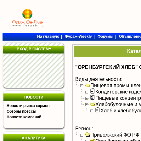
На главную
|
Фураж-Weekly
|
Форумы
|
Объявлени
ВХОД В СИСТЕМУ
Ката
"ОРЕНБУРГСКИЙ ХЛЕБ" 
Виды деятельности:
Пищевая промышлен
Кондитерские изде
НОВОСТИ
Пищевые концентра
Хлебобулочные и м
Новости рынка кормов
Хлеб и хлебобул
Обзоры прессы
Новости компаний
Регион:
Приволжский ФО РФ
АНАЛИТИКА