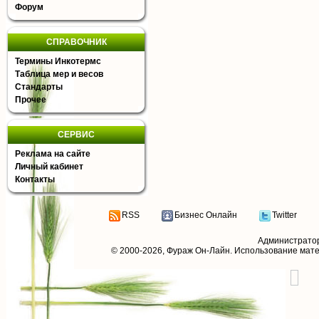
Форум
СПРАВОЧНИК
Термины Инкотермс
Таблица мер и весов
Стандарты
Прочее
СЕРВИС
Реклама на сайте
Личный кабинет
Контакты
RSS
Бизнес Онлайн
Twitter
Администрато
© 2000-2026,
Фураж Он-Лайн
. Использование мат