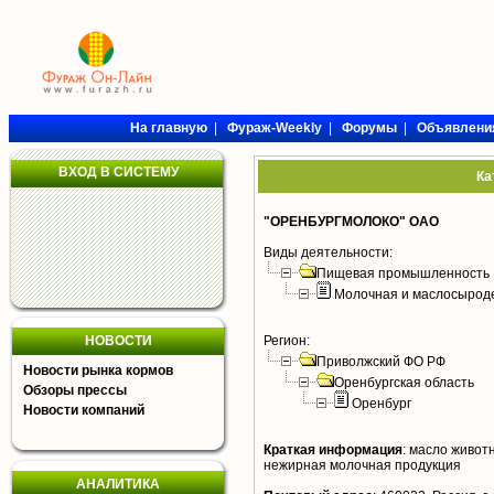
На главную
|
Фураж-Weekly
|
Форумы
|
Объявлени
ВХОД В СИСТЕМУ
Ка
"ОРЕНБУРГМОЛОКО" ОАО
Виды деятельности:
Пищевая промышленность
Молочная и маслосырод
НОВОСТИ
Регион:
Приволжский ФО РФ
Новости рынка кормов
Оренбургская область
Обзоры прессы
Оренбург
Новости компаний
Краткая информация
:
масло животн
нежирная молочная продукция
АНАЛИТИКА