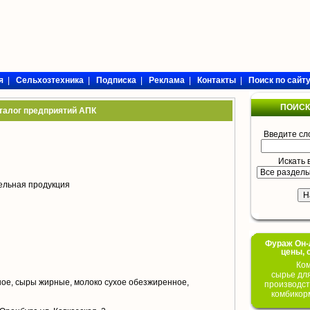
я
|
Сельхозтехника
|
Подписка
|
Реклама
|
Контакты
|
Поиск по сайт
ПОИСК
талог предприятий АПК
Введите сл
Искать 
ельная продукция
Фураж Он-Л
цены, 
Ком
сырье дл
ое, сыры жирные, молоко сухое обезжиренное,
производст
комбикор