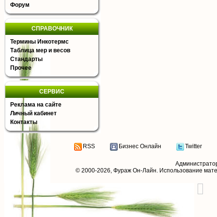
Форум
СПРАВОЧНИК
Термины Инкотермс
Таблица мер и весов
Стандарты
Прочее
СЕРВИС
Реклама на сайте
Личный кабинет
Контакты
RSS
Бизнес Онлайн
Twitter
Администрато
© 2000-2026,
Фураж Он-Лайн
. Использование мат