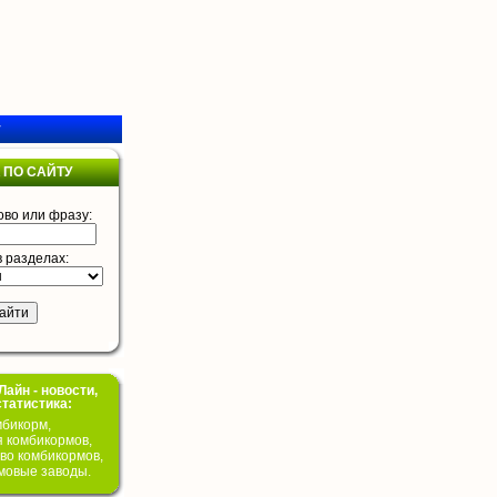
у
 ПО САЙТУ
ово или фразу:
в разделах:
айн - новости,
статистика:
бикорм,
я комбикормов,
во комбикормов,
мовые заводы.