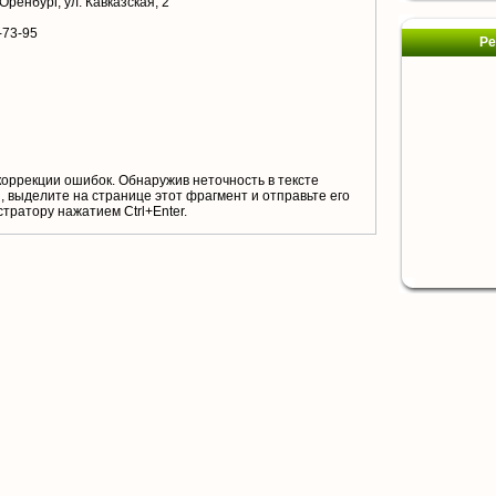
 Оренбург, ул. Кавказская, 2
-73-95
Ре
коррекции ошибок. Обнаружив неточность в тексте
 выделите на странице этот фрагмент и отправьте его
тратору нажатием Ctrl+Enter.