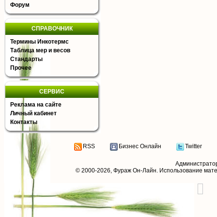
Форум
СПРАВОЧНИК
Термины Инкотермс
Таблица мер и весов
Стандарты
Прочее
СЕРВИС
Реклама на сайте
Личный кабинет
Контакты
RSS
Бизнес Онлайн
Twitter
Администрато
© 2000-2026,
Фураж Он-Лайн
. Использование мат