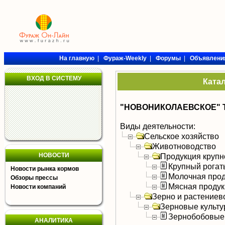
На главную
|
Фураж-Weekly
|
Форумы
|
Объявлени
ВХОД В СИСТЕМУ
Ката
"НОВОНИКОЛАЕВСКОЕ" 
Виды деятельности:
Сельское хозяйство
Животноводство
НОВОСТИ
Продукция крупно
Крупный рогат
Новости рынка кормов
Молочная прод
Обзоры прессы
Мясная продук
Новости компаний
Зерно и растениев
Зерновые культ
Зернобобовые
АНАЛИТИКА