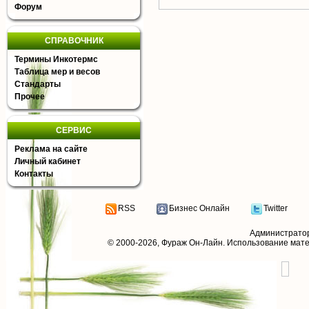
Форум
СПРАВОЧНИК
Термины Инкотермс
Таблица мер и весов
Стандарты
Прочее
СЕРВИС
Реклама на сайте
Личный кабинет
Контакты
RSS
Бизнес Онлайн
Twitter
Администрато
© 2000-2026,
Фураж Он-Лайн
. Использование мат