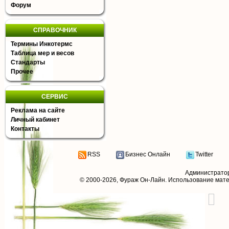
Форум
СПРАВОЧНИК
Термины Инкотермс
Таблица мер и весов
Стандарты
Прочее
СЕРВИС
Реклама на сайте
Личный кабинет
Контакты
RSS
Бизнес Онлайн
Twitter
Администрато
© 2000-2026,
Фураж Он-Лайн
. Использование мат