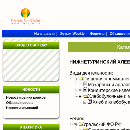
На главную
|
Фураж-Weekly
|
Форумы
|
Объявлени
ВХОД В СИСТЕМУ
Ката
НИЖНЕТУРИНСКИЙ ХЛЕ
Виды деятельности:
Пищевая промышлен
Макароны и анало
НОВОСТИ
Кондитерские изде
Хлебобулочные и м
Новости рынка кормов
Хлеб и хлебобул
Обзоры прессы
Новости компаний
Регион:
Уральский ФО РФ
АНАЛИТИКА