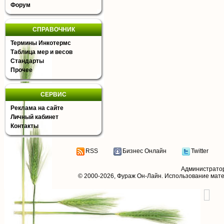
Форум
СПРАВОЧНИК
Термины Инкотермс
Таблица мер и весов
Стандарты
Прочее
СЕРВИС
Реклама на сайте
Личный кабинет
Контакты
RSS
Бизнес Онлайн
Twitter
Администрато
© 2000-2026,
Фураж Он-Лайн
. Использование мат