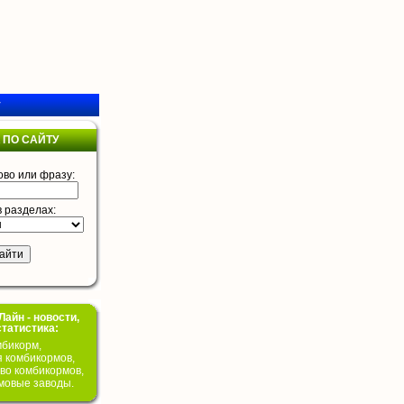
у
 ПО САЙТУ
ово или фразу:
в разделах:
айн - новости,
статистика:
бикорм,
я комбикормов,
во комбикормов,
мовые заводы.