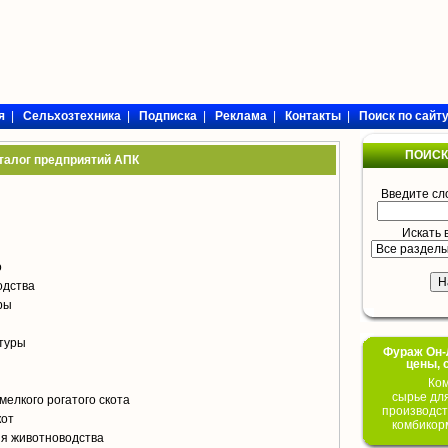
я
|
Сельхозтехника
|
Подписка
|
Реклама
|
Контакты
|
Поиск по сайт
ПОИСК
талог предприятий АПК
Введите сл
Искать 
о
одства
ры
туры
Фураж Он-Л
цены, 
Ком
сырье дл
мелкого рогатого скота
производст
кот
комбикор
я животноводства