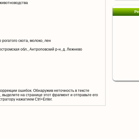
животноводства
Ре
 рогатого скота, молоко, лен
остромская обл., Антроповский р-н, д. Лежнево
коррекции ошибок. Обнаружив неточность в тексте
 выделите на странице этот фрагмент и отправьте его
тратору нажатием Ctrl+Enter.