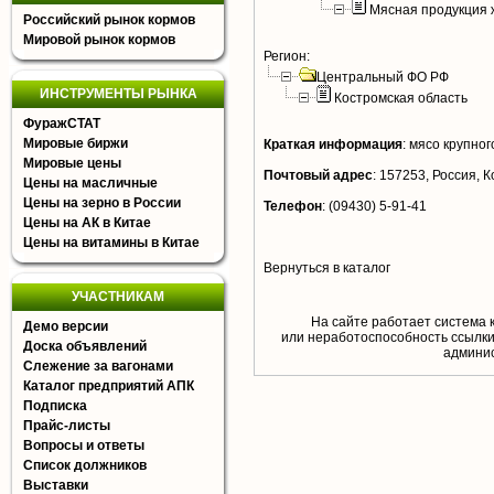
Мясная продукция 
Российский рынок кормов
Мировой рынок кормов
Регион:
Центральный ФО РФ
ИНСТРУМЕНТЫ РЫНКА
Костромская область
ФуражСТАТ
Мировые биржи
Краткая информация
:
мясо крупного
Мировые цены
Почтовый адрес
:
157253, Россия, К
Цены на масличные
Цены на зерно в России
Телефон
:
(09430) 5-91-41
Цены на АК в Китае
Цены на витамины в Китае
Вернуться в каталог
УЧАСТНИКАМ
На сайте работает система 
Демо версии
или неработоспособность ссылки,
Доска объявлений
aдминис
Слежение за вагонами
Каталог предприятий АПК
Подписка
Прайс-листы
Вопросы и ответы
Список должников
Выставки