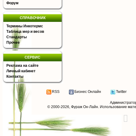
Форум
СПРАВОЧНИК
Термины Инкотермс
Таблица мер и весов
Стандарты
Прочее
СЕРВИС
Реклама на сайте
Личный кабинет
Контакты
RSS
Бизнес Онлайн
Twitter
Администрато
© 2000-2026,
Фураж Он-Лайн
. Использование мат