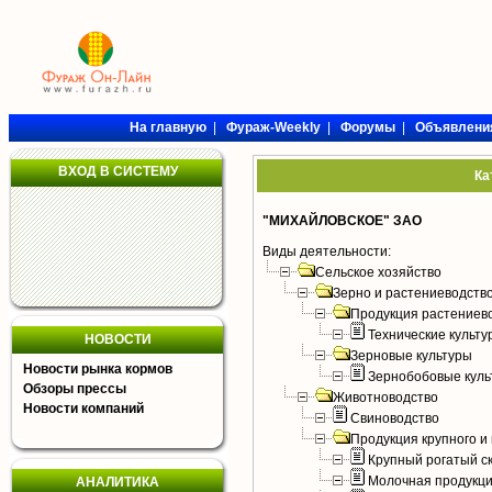
На главную
|
Фураж-Weekly
|
Форумы
|
Объявлени
ВХОД В СИСТЕМУ
Ка
"МИХАЙЛОВСКОЕ" ЗАО
Виды деятельности:
Сельское хозяйство
Зерно и растениеводств
Продукция растениев
Технические культу
НОВОСТИ
Зерновые культуры
Новости рынка кормов
Зернобобовые куль
Обзоры прессы
Животноводство
Новости компаний
Свиноводство
Продукция крупного и 
Крупный рогатый с
Молочная продукци
АНАЛИТИКА