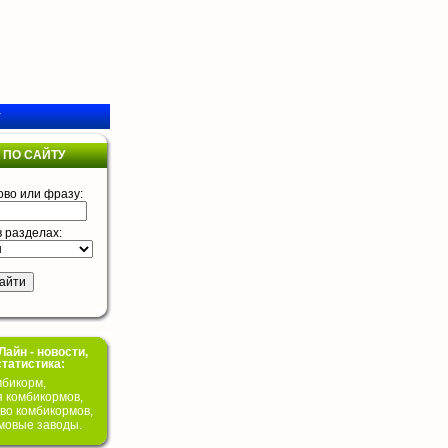
у
 ПО САЙТУ
ово или фразу:
в разделах:
айн - новости,
статистика:
бикорм,
я комбикормов,
во комбикормов,
мовые заводы.