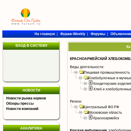
На главную
|
Фураж-Weekly
|
Форумы
|
Объявлени
ВХОД В СИСТЕМУ
Ка
КРАСНОАРМЕЙСКИЙ ХЛЕБОКОМБИ
Виды деятельности:
Пищевая промышленность
Хлебобулочные и мучные
Кондитерские издели
Хлеб и хлебобулочны
НОВОСТИ
Новости рынка кормов
Регион:
Обзоры прессы
Центральный ФО РФ
Новости компаний
Московская область
Красноармейск
АНАЛИТИКА
Краткая информация
:
хлебобулочны