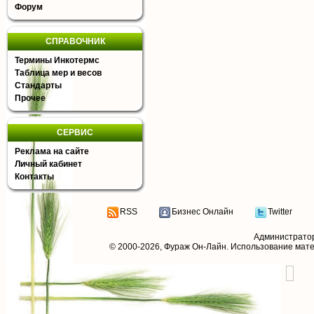
Форум
СПРАВОЧНИК
Термины Инкотермс
Таблица мер и весов
Стандарты
Прочее
СЕРВИС
Реклама на сайте
Личный кабинет
Контакты
RSS
Бизнес Онлайн
Twitter
Администрато
© 2000-2026,
Фураж Он-Лайн
. Использование мат