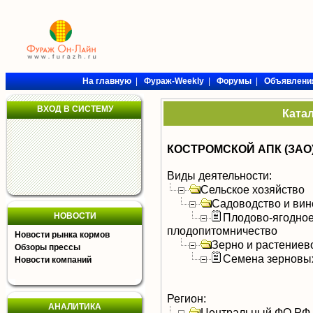
На главную
|
Фураж-Weekly
|
Форумы
|
Объявлени
ВХОД В СИСТЕМУ
Ката
КОСТРОМСКОЙ АПК (ЗАО
Виды деятельности:
Сельское хозяйство
Садоводство и вин
НОВОСТИ
Плодово-ягодное
плодопитомничество
Новости рынка кормов
Зерно и растениев
Обзоры прессы
Семена зерновых
Новости компаний
Регион:
АНАЛИТИКА
Центральный ФО РФ