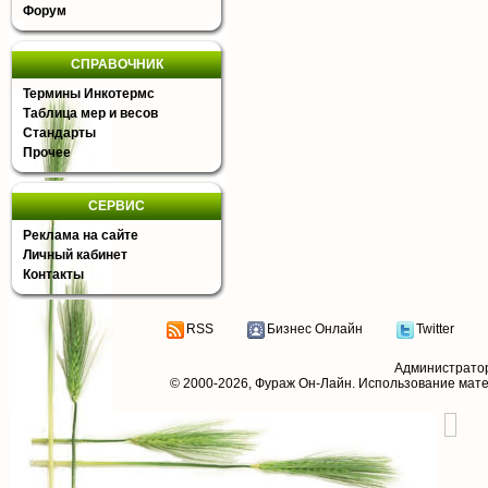
Форум
СПРАВОЧНИК
Термины Инкотермс
Таблица мер и весов
Стандарты
Прочее
СЕРВИС
Реклама на сайте
Личный кабинет
Контакты
RSS
Бизнес Онлайн
Twitter
Администрато
© 2000-2026,
Фураж Он-Лайн
. Использование мат