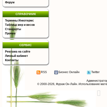
Форум
СПРАВОЧНИК
Термины Инкотермс
Таблица мер и весов
Стандарты
Прочее
СЕРВИС
Реклама на сайте
Личный кабинет
Контакты
RSS
Бизнес Онлайн
Twitter
Администрато
© 2000-2026,
Фураж Он-Лайн
. Использование мат