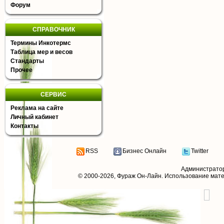
Форум
СПРАВОЧНИК
Термины Инкотермс
Таблица мер и весов
Стандарты
Прочее
СЕРВИС
Реклама на сайте
Личный кабинет
Контакты
RSS
Бизнес Онлайн
Twitter
Администрато
© 2000-2026,
Фураж Он-Лайн
. Использование мат