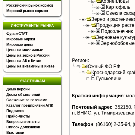
Корнеплоды
Российский рынок кормов
Картофель
Мировой рынок кормов
Свекла саха
Зерно и растениев
Продукция расте
ИНСТРУМЕНТЫ РЫНКА
Подсолнечник
ФуражСТАТ
Зерновые культ
Мировые биржи
Зернобобовые
Мировые цены
Цены на масличные
Цены на зерно в России
Регион:
Цены на АК в Китае
Южный ФО РФ
Цены на витамины в Китае
Краснодарский кра
Гулькевичи
УЧАСТНИКАМ
Демо версии
Доска объявлений
Краткая информация
:
мол
Слежение за вагонами
Каталог предприятий АПК
Почтовый адрес
:
352150, Р
Подписка
п. ВНИС, ул. Тимирязевская
Прайс-листы
Вопросы и ответы
Телефон
:
(86160) 2-35-94, 
Список должников
Выставки