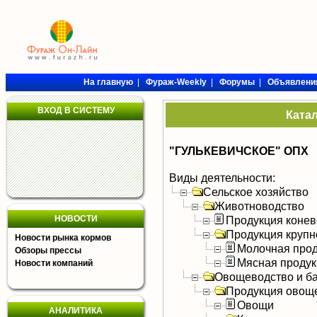
На главную
|
Фураж-Weekly
|
Форумы
|
Объявлени
ВХОД В СИСТЕМУ
Ката
"ГУЛЬКЕВИЧСКОЕ" ОПХ
Виды деятельности:
Сельское хозяйство
Животноводство
НОВОСТИ
Продукция конев
Продукция крупно
Новости рынка кормов
Молочная прод
Обзоры прессы
Мясная продук
Новости компаний
Овощеводство и б
Продукция овощ
Овощи
АНАЛИТИКА