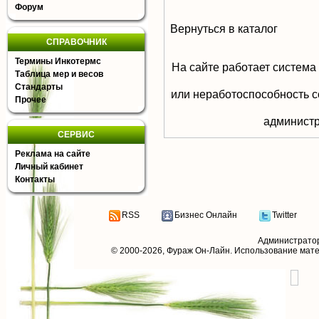
Форум
Вернуться в каталог
СПРАВОЧНИК
Термины Инкотермс
На сайте работает система
Таблица мер и весов
Стандарты
или неработоспособность с
Прочее
aдминистр
СЕРВИС
Реклама на сайте
Личный кабинет
Контакты
RSS
Бизнес Онлайн
Twitter
Администрато
© 2000-2026,
Фураж Он-Лайн
. Использование мат