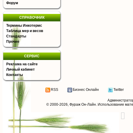
Форум
СПРАВОЧНИК
Термины Инкотермс
Таблица мер и весов
Стандарты
Прочее
СЕРВИС
Реклама на сайте
Личный кабинет
Контакты
RSS
Бизнес Онлайн
Twitter
Администрато
© 2000-2026,
Фураж Он-Лайн
. Использование мат