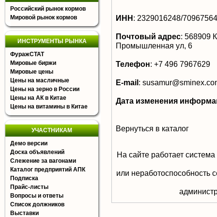
Российский рынок кормов
ИНН
:
2329016248/7096756
Мировой рынок кормов
Почтовый адрес
:
568909 Кр
ИНСТРУМЕНТЫ РЫНКА
Промышленная ул, 6
ФуражСТАТ
Мировые биржи
Телефон
:
+7 496 7967629
Мировые цены
Цены на масличные
E-mail
:
susamur@sminex.co
Цены на зерно в России
Цены на АК в Китае
Дата изменения информа
Цены на витамины в Китае
Вернуться в каталог
УЧАСТНИКАМ
Демо версии
Доска объявлений
На сайте работает система
Слежение за вагонами
Каталог предприятий АПК
или неработоспособность с
Подписка
Прайс-листы
aдминистр
Вопросы и ответы
Список должников
Выставки