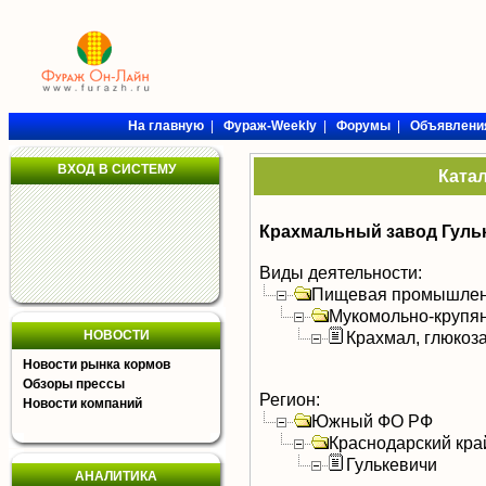
На главную
|
Фураж-Weekly
|
Форумы
|
Объявлени
ВХОД В СИСТЕМУ
Ката
Крахмальный завод Гуль
Виды деятельности:
Пищевая промышлен
Мукомольно-крупя
НОВОСТИ
Крахмал, глюкоза
Новости рынка кормов
Обзоры прессы
Регион:
Новости компаний
Южный ФО РФ
Краснодарский кра
Гулькевичи
АНАЛИТИКА