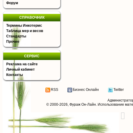
Форум
СПРАВОЧНИК
Термины Инкотермс
Таблица мер и весов
Стандарты
Прочее
СЕРВИС
Реклама на сайте
Личный кабинет
Контакты
RSS
Бизнес Онлайн
Twitter
Администрато
© 2000-2026,
Фураж Он-Лайн
. Использование мат