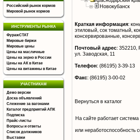
Краснодарский кра
Российский рынок кормов
Новокубанск
Мировой рынок кормов
Краткая информация
:
конь
ИНСТРУМЕНТЫ РЫНКА
этиловый, сок томатный, к
ФуражСТАТ
консервированные, консер
Мировые биржи
Мировые цены
Почтовый адрес
:
352210, Р
Цены на масличные
ул. Заводская, 11
Цены на зерно в России
Цены на АК в Китае
Телефон
:
(86195) 3-39-13
Цены на витамины в Китае
Факс
:
(86195) 3-00-02
УЧАСТНИКАМ
Демо версии
Доска объявлений
Вернуться в каталог
Слежение за вагонами
Каталог предприятий АПК
Подписка
На сайте работает система
Прайс-листы
Вопросы и ответы
или неработоспособность с
Список должников
Выставки