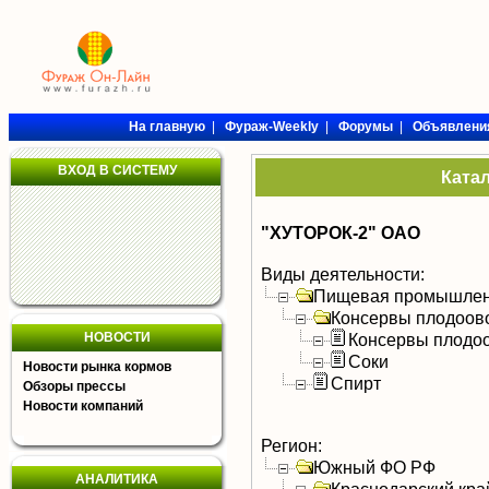
На главную
|
Фураж-Weekly
|
Форумы
|
Объявлени
ВХОД В СИСТЕМУ
Ката
"ХУТОРОК-2" ОАО
Виды деятельности:
Пищевая промышлен
Консервы плодоов
НОВОСТИ
Консервы плодо
Соки
Новости рынка кормов
Спирт
Обзоры прессы
Новости компаний
Регион:
Южный ФО РФ
АНАЛИТИКА