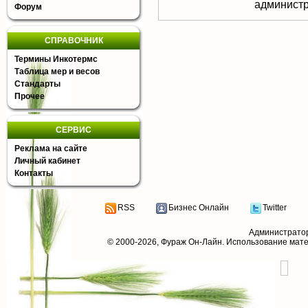
aдминистр
Форум
СПРАВОЧНИК
Термины Инкотермс
Таблица мер и весов
Стандарты
Прочее
СЕРВИС
Реклама на сайте
Личный кабинет
Контакты
RSS
Бизнес Онлайн
Twitter
Администрато
© 2000-2026,
Фураж Он-Лайн
. Использование мат