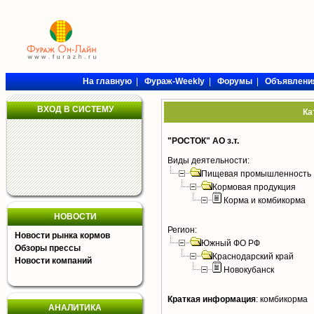
На главную
|
Фураж-Weekly
|
Форумы
|
Объявлени
ВХОД В СИСТЕМУ
Ка
"РОСТОК" АО з.т.
Виды деятельности:
Пищевая промышленность
Кормовая продукция
Корма и комбикорма
НОВОСТИ
Регион:
Новости рынка кормов
Южный ФО РФ
Обзоры прессы
Краснодарский край
Новости компаний
Новокубанск
Краткая информация
:
комбикорма
АНАЛИТИКА