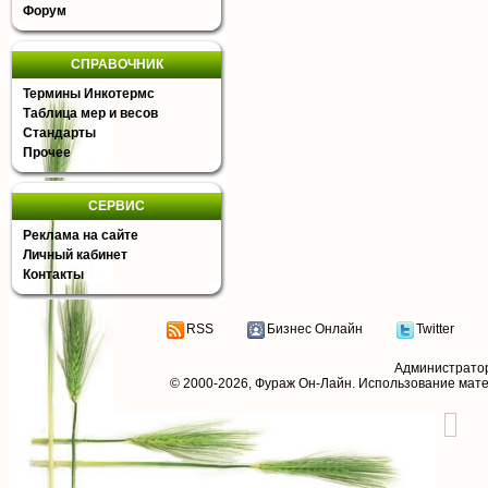
Форум
СПРАВОЧНИК
Термины Инкотермс
Таблица мер и весов
Стандарты
Прочее
СЕРВИС
Реклама на сайте
Личный кабинет
Контакты
RSS
Бизнес Онлайн
Twitter
Администрато
© 2000-2026,
Фураж Он-Лайн
. Использование мат