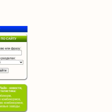
у
 ПО САЙТУ
ово или фразу:
в разделах:
айн - новости,
статистика:
бикорм,
я комбикормов,
во комбикормов,
мовые заводы.