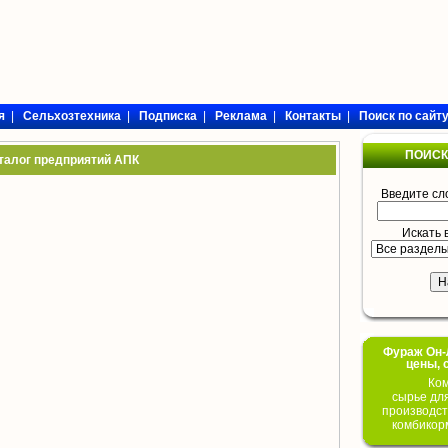
я
|
Сельхозтехника
|
Подписка
|
Реклама
|
Контакты
|
Поиск по сайт
ПОИСК
талог предприятий АПК
Введите сл
Искать 
Фураж Он-Л
цены, 
Ком
сырье дл
производст
комбикор