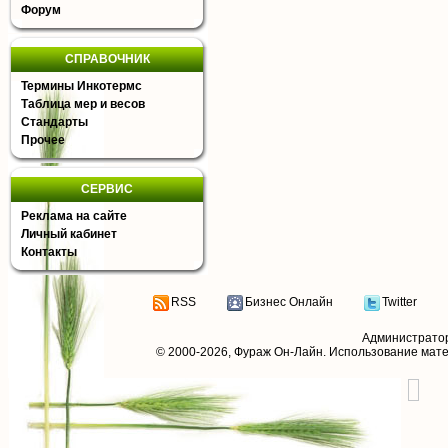
Форум
СПРАВОЧНИК
Термины Инкотермс
Таблица мер и весов
Стандарты
Прочее
СЕРВИС
Реклама на сайте
Личный кабинет
Контакты
RSS
Бизнес Онлайн
Twitter
Администрато
© 2000-2026,
Фураж Он-Лайн
. Использование мат