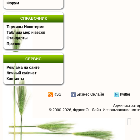
Форум
СПРАВОЧНИК
Термины Инкотермс
Таблица мер и весов
Стандарты
Прочее
СЕРВИС
Реклама на сайте
Личный кабинет
Контакты
RSS
Бизнес Онлайн
Twitter
Администрато
© 2000-2026,
Фураж Он-Лайн
. Использование мат