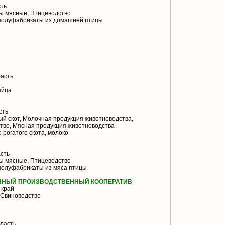
ть
 мясные, Птицеводство
полуфабрикаты из домашней птицы
асть
яйца
сть
й скот, Молочная продукция животноводства,
тво, Мясная продукция животноводства
 рогатого скота, молоко
сть
 мясные, Птицеводство
полуфабрикаты из мяса птицы
ННЫЙ ПРОИЗВОДСТВЕННЫЙ КООПЕРАТИВ
 край
 Свиноводство
ласть