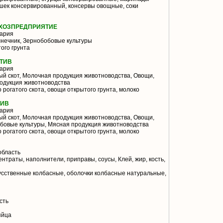
шек консервированный, консервы овощные, соки
ЬХОЗПРЕДПРИЯТИЕ
ария
нечник, Зернобобовые культуры
ого грунта
ТИВ
ария
й скот, Молочная продукция животноводства, Овощи,
одукция животноводства
 рогатого скота, овощи открытого грунта, молоко
ТИВ
ария
й скот, Молочная продукция животноводства, Овощи,
бовые культуры, Мясная продукция животноводства
 рогатого скота, овощи открытого грунта, молоко
область
траты, наполнители, приправы, соусы, Клей, жир, кость,
усственные колбасные, оболочки колбасные натуральные,
сть
яйца