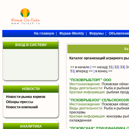
На главную
|
Фураж-Weekly
|
Форумы
|
Объявлени
ВХОД В СИСТЕМУ
Ка
Каталог организаций аграрного ры
<< в начало
|
<< назад
|
31
|
32
|
33
|
3
51
|
вперед >>
|
в конец >>
"ПСКОВРЫБТОРГ" ООО
Местонахождение:
Псковская облас
Виды деятельности:
Рыба и рыбная
НОВОСТИ
Краткая информация:
рыбная прод
Новости рынка кормов
"ПСКОВРЫБХОЗ" СЕЛЬСКОХОЗ
Обзоры прессы
Местонахождение:
Псковская облас
Новости компаний
Виды деятельности:
Рыба и рыбная
пресервы
Краткая информация:
консервы рыб
охлажденная
АНАЛИТИКА
"ПСКОВСКАЯ" ПТИЦЕФАБРИКА (