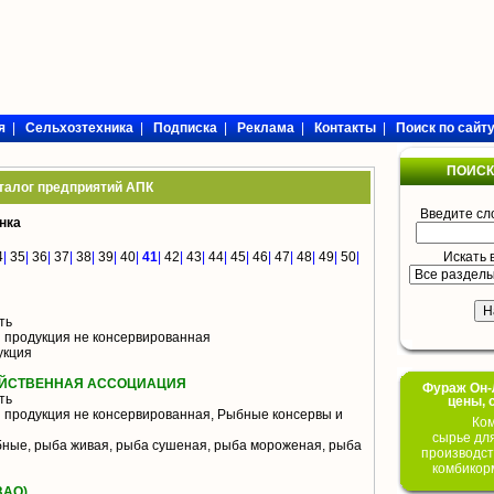
я
|
Сельхозтехника
|
Подписка
|
Реклама
|
Контакты
|
Поиск по сайт
ПОИСК
талог предприятий АПК
Введите сл
нка
4
|
35
|
36
|
37
|
38
|
39
|
40
|
41
|
42
|
43
|
44
|
45
|
46
|
47
|
48
|
49
|
50
|
Искать 
ть
 продукция не консервированная
укция
ЯЙСТВЕННАЯ АССОЦИАЦИЯ
Фураж Он-Л
ть
цены, 
 продукция не консервированная, Рыбные консервы и
Ком
сырье дл
ные, рыба живая, рыба сушеная, рыба мороженая, рыба
производст
комбикор
ЗАО)