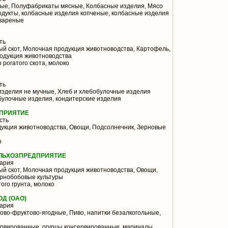
ые, Полуфабрикаты мясные, Колбасные изделия, Мясо
одукты, колбасные изделия копченые, колбасные изделия
 вареные
ть
й скот, Молочная продукция животноводства, Картофель,
одукция животноводства
 рогатого скота, молоко
ть
изделия не мучные, Хлеб и хлебобулочные изделия
булочные изделия, кондитерские изделия
ДПРИЯТИЕ
сть
укция животноводства, Овощи, Подсолнечник, Зерновые
о
ЕЛЬХОЗПРЕДПРИЯТИЕ
ария
й скот, Молочная продукция животноводства, Овощи,
ернобобовые культуры
ого грунта, молоко
Д (ОАО)
ария
во-фруктово-ягодные, Пиво, напитки безалкогольные,
рвированные, огурцы консервированные, маринады