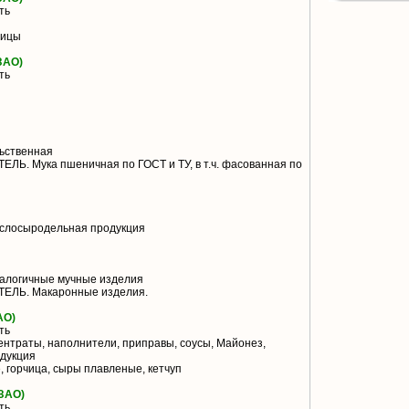
ть
тицы
ЗАО)
ть
ьственная
Ь. Мука пшеничная по ГОСТ и ТУ, в т.ч. фасованная по
слосыродельная продукция
алогичные мучные изделия
ЛЬ. Макаронные изделия.
АО)
ть
нтраты, наполнители, приправы, соусы, Майонез,
дукция
 горчица, сыры плавленые, кетчуп
ЗАО)
ть