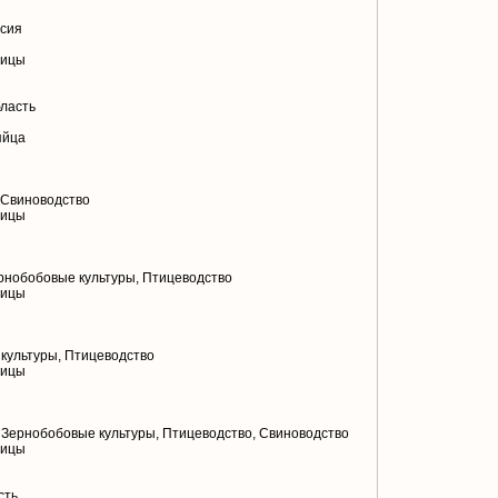
асия
тицы
ласть
яйца
 Свиноводство
тицы
рнобобовые культуры, Птицеводство
тицы
культуры, Птицеводство
тицы
Зернобобовые культуры, Птицеводство, Свиноводство
тицы
сть