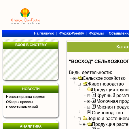
На главную
|
Фураж-Weekly
|
Форумы
|
Объявлени
ВХОД В СИСТЕМУ
Ката
"ВОСХОД" СЕЛЬХОЗКОО
Виды деятельности:
Сельское хозяйство
Животноводство
НОВОСТИ
Продукция крупно
Крупный рогат
Новости рынка кормов
Молочная прод
Обзоры прессы
Мясная продук
Новости компаний
Свиноводство
Зерно и растениев
Продукция расте
АНАЛИТИКА