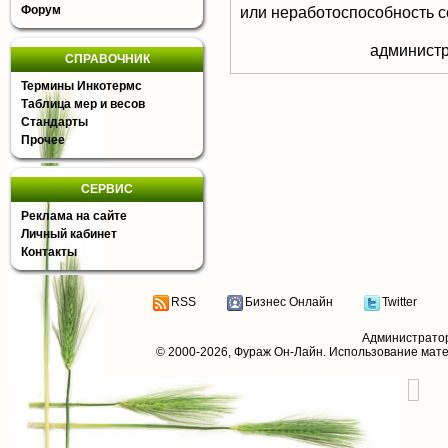
Форум
или неработоспособность с
aдминистр
СПРАВОЧНИК
Термины Инкотермс
Таблица мер и весов
Стандарты
Прочее
СЕРВИС
Реклама на сайте
Личный кабинет
Контакты
RSS
Бизнес Онлайн
Twitter
Администрато
© 2000-2026,
Фураж Он-Лайн
. Использование мат