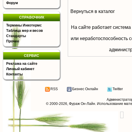
Форум
Вернуться в каталог
СПРАВОЧНИК
Термины Инкотермс
На сайте работает система
Таблица мер и весов
Стандарты
или неработоспособность с
Прочее
aдминистр
СЕРВИС
Реклама на сайте
Личный кабинет
Контакты
RSS
Бизнес Онлайн
Twitter
Администрато
© 2000-2026,
Фураж Он-Лайн
. Использование мат