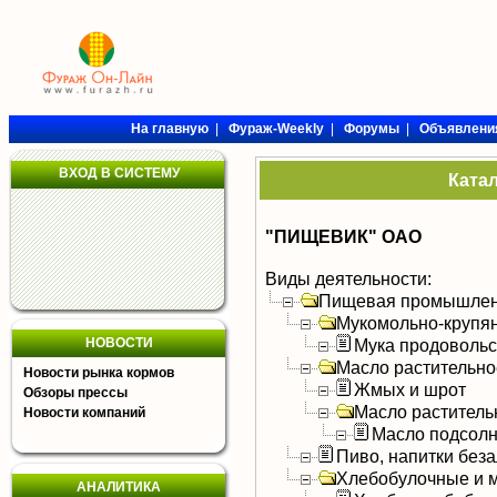
На главную
|
Фураж-Weekly
|
Форумы
|
Объявлени
ВХОД В СИСТЕМУ
Ката
"ПИЩЕВИК" ОАО
Виды деятельности:
Пищевая промышлен
Мукомольно-крупя
НОВОСТИ
Мука продоволь
Масло растительно
Новости рынка кормов
Жмых и шрот
Обзоры прессы
Масло раститель
Новости компаний
Масло подсол
Пиво, напитки без
Хлебобулочные и м
АНАЛИТИКА