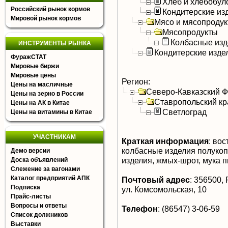
Хлеб и хлебобул
Российский рынок кормов
Кондитерские из
Мировой рынок кормов
Мясо и мясопроду
Мясопродукты
Колбасные изд
ИНСТРУМЕНТЫ РЫНКА
Кондитерские изде
ФуражСТАТ
Мировые биржи
Мировые цены
Регион:
Цены на масличные
Северо-Кавказский 
Цены на зерно в России
Ставропольский кр
Цены на АК в Китае
Светлоград
Цены на витамины в Китае
УЧАСТНИКАМ
Краткая информация
:
вост
колбасные изделия полукоп
Демо версии
изделия, жмых-шрот, мука 
Доска объявлений
Слежение за вагонами
Каталог предприятий АПК
Почтовый адрес
:
356500, Р
Подписка
ул. Комсомольская, 10
Прайс-листы
Вопросы и ответы
Телефон
:
(86547) 3-06-59
Список должников
Выставки